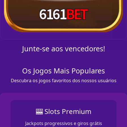
Junte-se aos vencedores!
Os Jogos Mais Populares
Descubra os jogos favoritos dos nossos usuários
🎰 Slots Premium
Jackpots progressivos e giros grátis