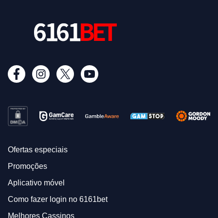
Ofertas especiais
Promoções
Aplicativo móvel
Como fazer login no 6161bet
Melhores Cassinos