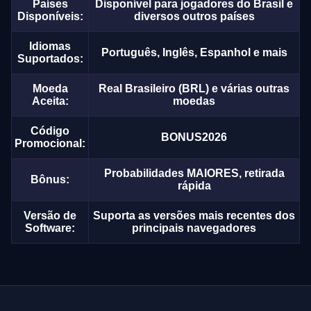
Países
Disponível para jogadores do Brasil e
Disponíveis:
diversos outros países
Idiomas
Português, Inglês, Espanhol e mais
Suportados:
Moeda
Real Brasileiro (BRL) e várias outras
Aceita:
moedas
Código
BONUS2026
Promocional:
Probabilidades MAIORES, retirada
Bônus:
rápida
Versão de
Suporta as versões mais recentes dos
Software:
principais navegadores