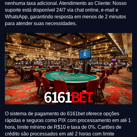
nenhuma taxa adicional. Atendimento ao Cliente: Nosso
suporte está disponível 24/7 via chat online, e-mail e
WhatsApp, garantindo resposta em menos de 2 minutos
para atender suas necessidades.
O sistema de pagamento do 6161bet oferece opções
rápidas e seguras como PIX com processamento em até 1
hora, limite mínimo de R$10 e taxa de 0%. Cartões de
crédito são processados em até 2 horas com limite