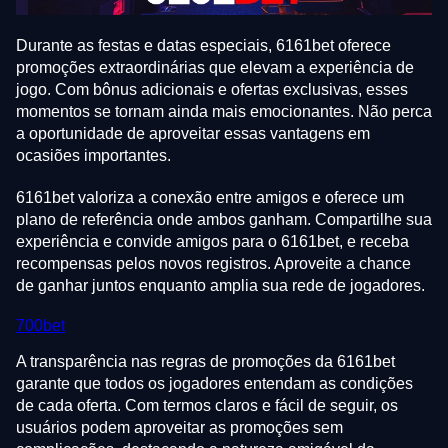
Durante as festas e datas especiais, 6161bet oferece
promoções extraordinárias que elevam a experiência de
jogo. Com bônus adicionais e ofertas exclusivas, esses
momentos se tornam ainda mais emocionantes. Não perca
a oportunidade de aproveitar essas vantagens em
ocasiões importantes.
6161bet valoriza a conexão entre amigos e oferece um
plano de referência onde ambos ganham. Compartilhe sua
experiência e convide amigos para o 6161bet, e receba
recompensas pelos novos registros. Aproveite a chance
de ganhar juntos enquanto amplia sua rede de jogadores.
700bet
A transparência nas regras de promoções da 6161bet
garante que todos os jogadores entendam as condições
de cada oferta. Com termos claros e fácil de seguir, os
usuários podem aproveitar as promoções sem