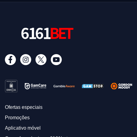
Ofertas especiais
Promoções
Aplicativo móvel