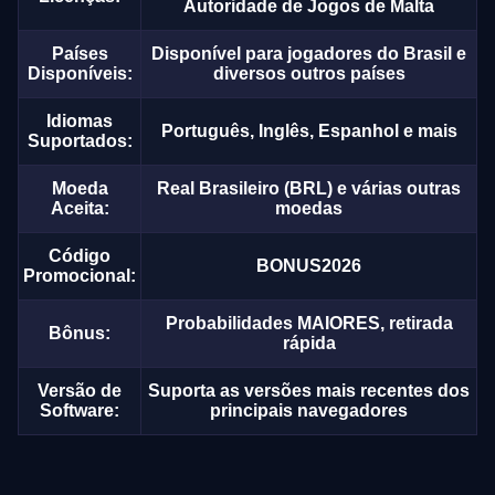
Autoridade de Jogos de Malta
Países
Disponível para jogadores do Brasil e
Disponíveis:
diversos outros países
Idiomas
Português, Inglês, Espanhol e mais
Suportados:
Moeda
Real Brasileiro (BRL) e várias outras
Aceita:
moedas
Código
BONUS2026
Promocional:
Probabilidades MAIORES, retirada
Bônus:
rápida
Versão de
Suporta as versões mais recentes dos
Software:
principais navegadores