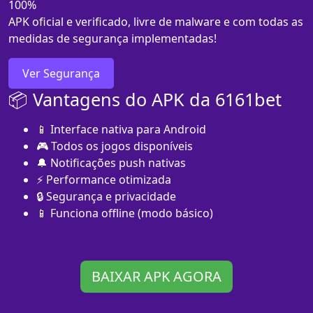
100%
APK oficial e verificado, livre de malware e com todas as
medidas de segurança implementadas!
Ver Segurança
📦 Vantagens do APK da 6161bet
📱 Interface nativa para Android
🎮 Todos os jogos disponíveis
🔔 Notificações push nativas
⚡ Performance otimizada
🔒 Segurança e privacidade
📱 Funciona offline (modo básico)
BAIXAR APK AGORA