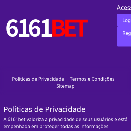
Aces
Log
Reg
Políticas de Privacidade
Termos e Condições
Sitemap
Políticas de Privacidade
A 6161bet valoriza a privacidade de seus usuários e está
empenhada em proteger todas as informações