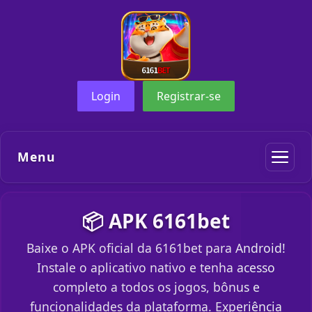
Login
Registrar-se
Menu
📦 APK 6161bet
Baixe o APK oficial da 6161bet para Android!
Instale o aplicativo nativo e tenha acesso
completo a todos os jogos, bônus e
funcionalidades da plataforma. Experiência