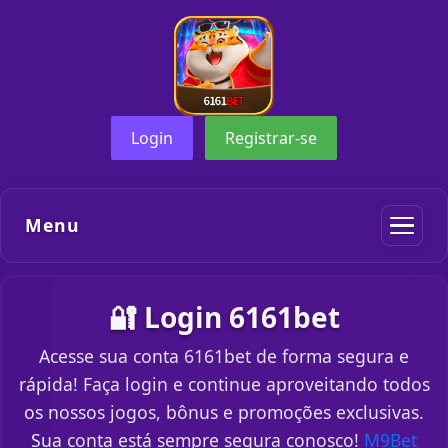
Login
Registrar-se
Menu
🔐 Login 6161bet
Acesse sua conta 6161bet de forma segura e
rápida! Faça login e continue aproveitando todos
os nossos jogos, bônus e promoções exclusivas.
Sua conta está sempre segura conosco!
M9Bet