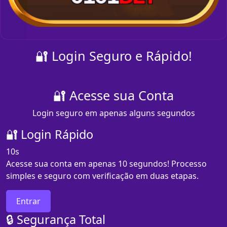
🔐 Login Seguro e Rápido!
🔐 Acesse sua Conta
Login seguro em apenas alguns segundos
🔐 Login Rápido
10s
Acesse sua conta em apenas 10 segundos! Processo
simples e seguro com verificação em duas etapas.
Entrar
🔒 Segurança Total