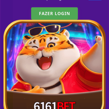
FAZER LOGIN