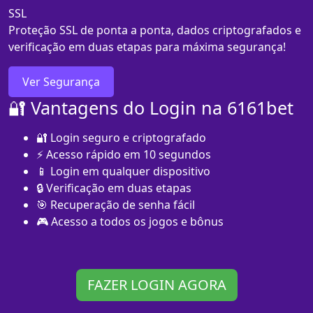
SSL
Proteção SSL de ponta a ponta, dados criptografados e
verificação em duas etapas para máxima segurança!
Ver Segurança
🔐 Vantagens do Login na 6161bet
🔐 Login seguro e criptografado
⚡ Acesso rápido em 10 segundos
📱 Login em qualquer dispositivo
🔒 Verificação em duas etapas
🎯 Recuperação de senha fácil
🎮 Acesso a todos os jogos e bônus
FAZER LOGIN AGORA