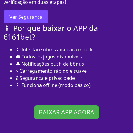
verificação em duas etapas!
Ver Segurança
📱 Por que baixar o APP da
6161bet?
📱 Interface otimizada para mobile
🎮 Todos os jogos disponíveis
🔔 Notificações push de bônus
⚡ Carregamento rápido e suave
🔒 Segurança e privacidade
📱 Funciona offline (modo básico)
BAIXAR APP AGORA