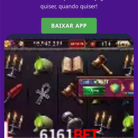
quiser, quando quiser!
BAIXAR APP