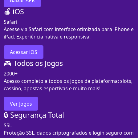
Baixar APK
🍎 iOS
Safari
Acesse via Safari com interface otimizada para iPhone e
iPad. Experiência nativa e responsiva!
Acessar iOS
🎮 Todos os Jogos
2000+
Acesso completo a todos os jogos da plataforma: slots,
cassino, apostas esportivas e muito mais!
Ver Jogos
🔒 Segurança Total
SSL
Proteção SSL, dados criptografados e login seguro com