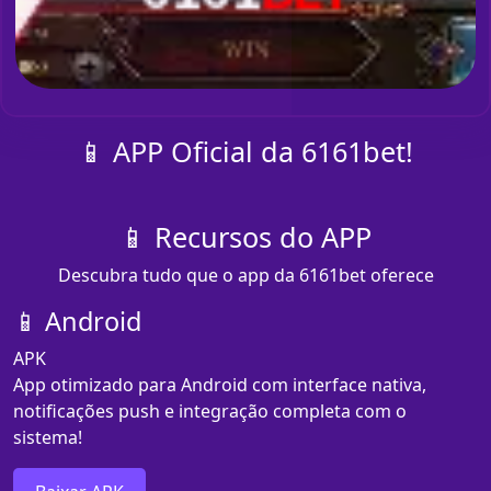
📱 APP Oficial da 6161bet!
📱 Recursos do APP
Descubra tudo que o app da 6161bet oferece
📱 Android
APK
App otimizado para Android com interface nativa,
notificações push e integração completa com o
sistema!