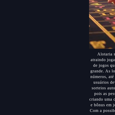
Alotaria 
atraindo jog
de jogos qu
grande. As lo
números, até
usuários de
sorteios aut
pois as pes
criando uma c
e bônus em jo
Com a possib