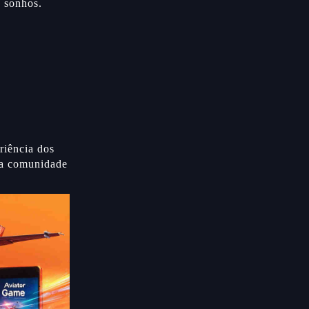
e sonhos.
riência dos
ma comunidade