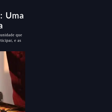
t: Uma
a
tunidade que
icipar, e as