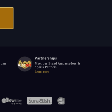
Partnerships
 some
Meet our Brand Ambassadors &
Sports Partners
Learnt more