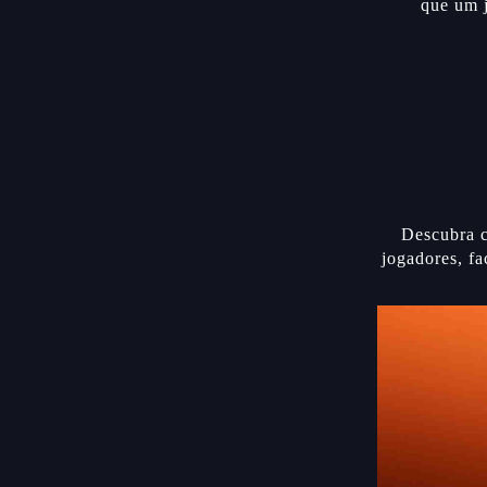
que um j
Descubra c
jogadores, f