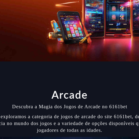
Arcade
Descubra a Magia dos Jogos de Arcade no 6161bet
 exploramos a categoria de jogos de arcade do site 6161bet, 
ia no mundo dos jogos e a variedade de opções disponíveis 
jogadores de todas as idades.