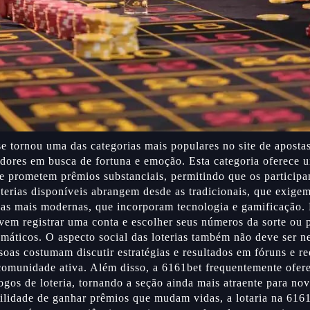
se tornou uma das categorias mais populares no site de aposta
adores em busca de fortuna e emoção. Esta categoria oferece 
e prometem prêmios substanciais, permitindo que os particip
terias disponíveis abrangem desde as tradicionais, que exige
 as mais modernas, que incorporam tecnologia e gamificação. P
vem registrar uma conta e escolher seus números da sorte ou p
omáticos. O aspecto social das loterias também não deve ser n
soas costumam discutir estratégias e resultados em fóruns e re
omunidade ativa. Além disso, a 6161bet frequentemente ofe
gos de loteria, tornando a seção ainda mais atraente para no
ilidade de ganhar prêmios que mudam vidas, a lotaria na 6161