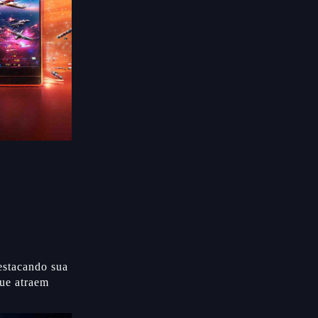
destacando sua
que atraem