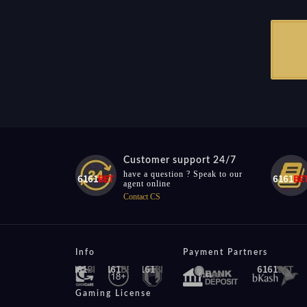
Customer support 24/7
have a question ? Speak to our
agent online
Contact CS
Info
Payment Partners
Gaming License