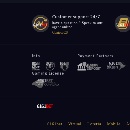
Customer support 24/7
have a question ? Speak to our
agent online
Contact CS
Info
Payment Partners
Gaming License
6161bet
Virtual
Loteria
Mobile
A