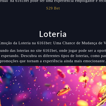
irtual' na 6161bet pode ser uma experiência empolgante e re
S29 Bet
Loteria
Emoção da Loteria na 6161bet: Uma Chance de Mudança de V
undo das loterias no site 6161bet, onde jogar pode ser a opor
 esperando. Descubra os diferentes tipos de loterias, como part
promoções que tornam a experiência ainda mais emocionante.