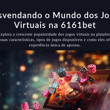
svendando o Mundo dos Jo
Virtuais na 6161bet
explora a crescente popularidade dos jogos virtuais na plataf
suas características, tipos de jogos disponíveis e como eles 
experiência única de apostas.