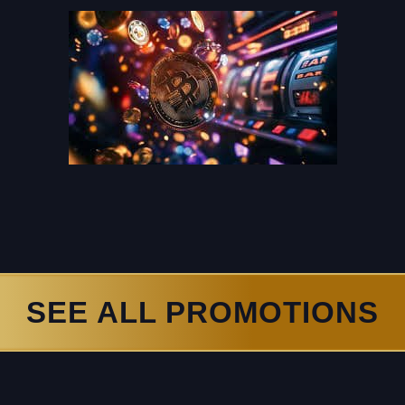
SEE ALL PROMOTIONS