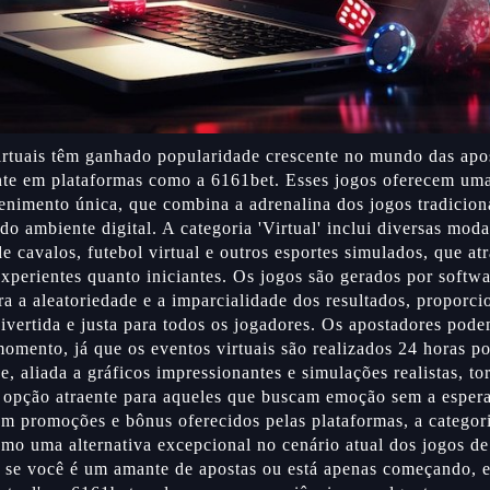
irtuais têm ganhado popularidade crescente no mundo das apos
nte em plataformas como a 6161bet. Esses jogos oferecem uma
tenimento única, que combina a adrenalina dos jogos tradicion
do ambiente digital. A categoria 'Virtual' inclui diversas mod
de cavalos, futebol virtual e outros esportes simulados, que at
xperientes quanto iniciantes. Os jogos são gerados por softwa
ra a aleatoriedade e a imparcialidade dos resultados, proporc
ivertida e justa para todos os jogadores. Os apostadores pode
omento, já que os eventos virtuais são realizados 24 horas po
de, aliada a gráficos impressionantes e simulações realistas, to
a opção atraente para aqueles que buscam emoção sem a espera
m promoções e bônus oferecidos pelas plataformas, a categori
mo uma alternativa excepcional no cenário atual dos jogos de
, se você é um amante de apostas ou está apenas começando, e