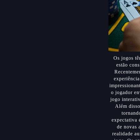
Os jogos tê
estão cons
Recentemen
experiência
impressionant
o jogador en
jogo interat
Além disso
tornand
expectativa 
de novas 
realidade a