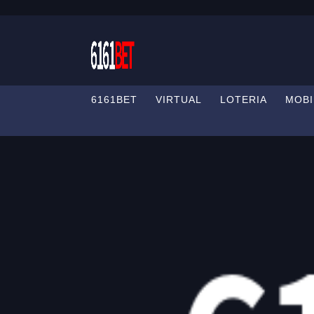
6161BET
VIRTUAL
LOTERIA
MOBI