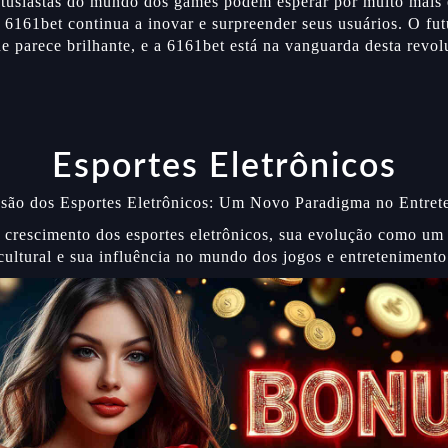
ntusiastas do mundo dos games podem esperar por muito mais 
 6161bet continua a inovar e surpreender seus usuários. O fut
ne parece brilhante, e a 6161bet está na vanguarda desta revol
Esportes Eletrônicos
são dos Esportes Eletrônicos: Um Novo Paradigma no Entret
 crescimento dos esportes eletrônicos, sua evolução como u
cultural e sua influência no mundo dos jogos e entretenimento