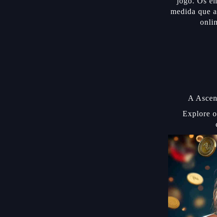
jogo. Os e
medida que a
onli
A Ascen
Explore o