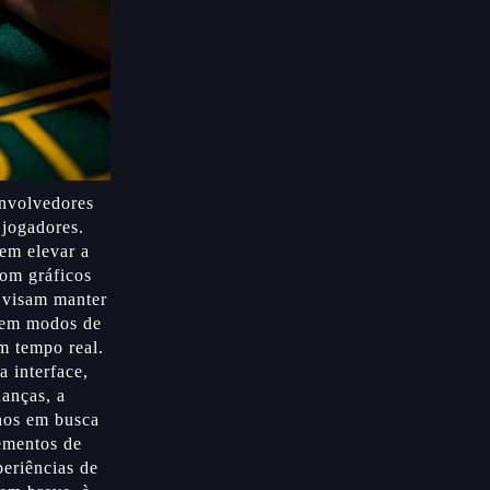
envolvedores
 jogadores.
em elevar a
com gráficos
e visam manter
o em modos de
m tempo real.
 interface,
anças, a
anos em busca
ementos de
eriências de